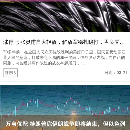
涨停吧 张灵甫自大轻敌，解放军稳扎稳打，孟良崮战役国军为何被吊打？
70多年前，在全国人民欢庆抗战胜利的美好日子里，国民党反动派违
背人民的意愿，打破来之不易的和平局面，悍然发动内战，向自己的
同胞，向曾经并肩作战过的战友举起屠刀，....
日期：03-21
涨停吧