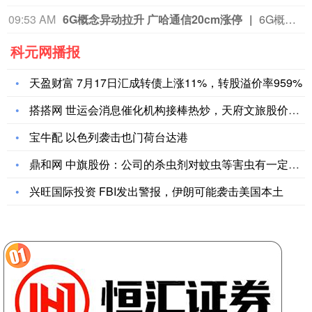
09:53 AM
6G概念异动拉升 广哈通信20cm涨停
6G概念盘中异动拉升，广哈通信20cm涨停，此前武汉凡谷涨停，本川智能、创远信科、硕贝德、信科移动、盛路通信跟涨。
科元网播报
天盈财富 7月17日汇成转债上涨11%，转股溢价率959%
搭搭网 世运会消息催化机构接棒热炒，天府文旅股价翻倍
宝牛配 以色列袭击也门荷台达港
鼎和网 中旗股份：公司的杀虫剂对蚊虫等害虫有一定的效果
兴旺国际投资 FBI发出警报，伊朗可能袭击美国本土