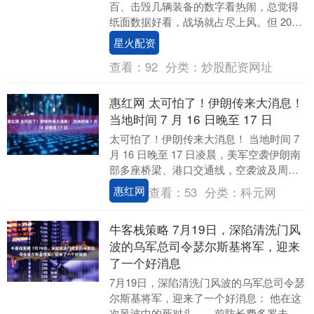
百、击毁几辆装备的数字看热闹，总觉得
纸面数据好看，战场就占尽上风。但 2023
年初巴赫穆特郊外一段实拍画面，彻底撕
星火配资
碎了这种....
查看：
92
分类：
炒股配资网址
惠红网 太可怕了！伊朗传来大消息！
当地时间 7 月 16 日晚至 17 日
太可怕了！伊朗传来大消息！ 当地时间 7
月 16 日晚至 17 日凌晨，美军空袭伊朗南
部多座桥梁、港口交通线，空袭波及周边
居民区、供电设施，造成人员伤亡、片
惠红网
查看：
53
分类：
科元网
区....
牛客栈策略 7月19日，深陷清洗门风
波的乌军总司令瑟尔斯基将军，迎来
了一个好消息
7月19日，深陷清洗门风波的乌军总司令瑟
尔斯基将军，迎来了一个好消息： 他在这
次风波中的死对头——前防长费多罗夫