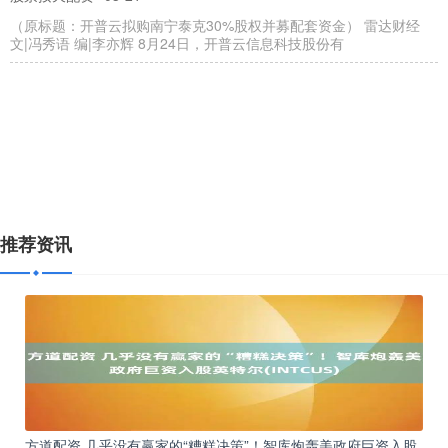
（原标题：开普云拟购南宁泰克30%股权并募配套资金） 雷达财经
文|冯秀语 编|李亦辉 8月24日，开普云信息科技股份有
推荐资讯
方道配资 几乎没有赢家的“糟糕决策”！智库炮轰美政府巨资入股