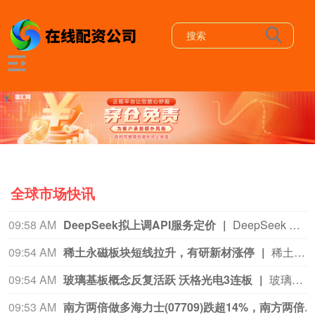
全球市场快讯
09:58 AM
DeepSeek拟上调API服务定价
DeepSeek 今日公告：“计划近期整体上调 DeepSeek API 服务的定价，预计涨幅较大，请合理安排您的使用。具体方案以正式通知为准。”
09:54 AM
稀土永磁板块短线拉升，有研新材涨停
稀土永磁板块短线拉升，有研新材涨停，银河磁体涨超10%，中科磁业、西磁科技、九菱科技、北方稀土、金力永磁等跟涨。
09:54 AM
玻璃基板概念反复活跃 沃格光电3连板
玻璃基板概念反复活跃，沃格光电3连板，红星发展、凯盛科技、彩虹股份、力诺药包跟涨。
09:53 AM
南方两倍做多海力士(07709)跌超14%，南方两倍做多三星电子(07747)跌超1