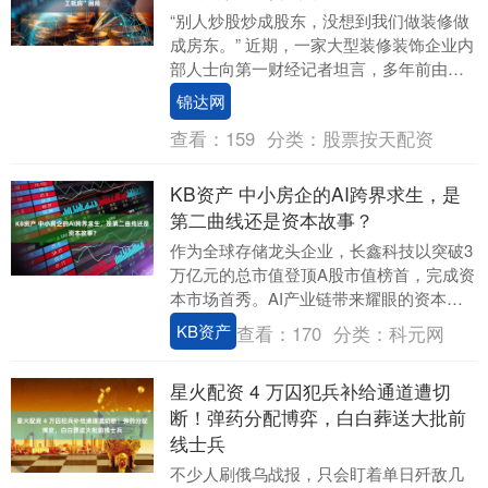
“别人炒股炒成股东，没想到我们做装修做
成房东。” 近期，一家大型装修装饰企业内
部人士向第一财经记者坦言，多年前由于
房地产客户资金链断裂，公司不得不通
锦达网
过“以房抵债....
查看：
159
分类：
股票按天配资
KB资产 中小房企的AI跨界求生，是
第二曲线还是资本故事？
作为全球存储龙头企业，长鑫科技以突破3
万亿元的总市值登顶A股市值榜首，完成资
本市场首秀。AI产业链带来耀眼的资本光
环，已吸引一众手握土地、房屋等资产的
KB资产
查看：
170
分类：
科元网
开发商蠢蠢....
星火配资 4 万囚犯兵补给通道遭切
断！弹药分配博弈，白白葬送大批前
线士兵
不少人刷俄乌战报，只会盯着单日歼敌几