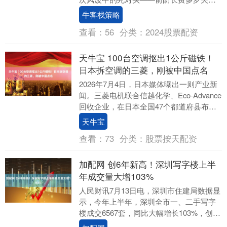
——的妻子亲自下场参战了，但是，她的
牛客栈策略
表现对于费多....
查看：
56
分类：
2024股票配资
天牛宝 100台空调抠出1公斤磁铁！
日本拆空调的三菱，刚被中国点名
2026年7月4日，日本媒体曝出一则产业新
闻。三菱电机联合信越化学、Eco-Advance
回收企业，在日本全国47个都道府县布局
回收网点，专门收购民众淘汰的旧空....
天牛宝
查看：
73
分类：
股票按天配资
加配网 创6年新高！深圳写字楼上半
年成交量大增103%
人民财讯7月13日电，深圳市住建局数据显
示，今年上半年，深圳全市一、二手写字
楼成交6567套，同比大幅增长103%，创6
年新高。深圳前海作为深港融合示范区，