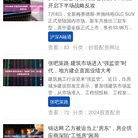
开启下半场战略反攻
7月8日，全新梅赛德斯-奔驰纯电GLC SUV
正式登陆国内市场。新车共推出三款车
型，其中鎏金版正式上市，售价33.98万
元，晖银版、星铂版同步开启预售，售价
泸深A融通
分别....
查看：
83
分类：
炒股配资网址
张吧策路 建筑市场进入“强监管”时
代，地方建企直面业绩大考
建筑施工行业迎来“强监管”。 近日，住房
城乡建设部发文表示，要加强建筑市场监
管，从市场准入、工程招投标、工程发包
承包、工程款支付、数智化监管等方面入
张吧策路
手，加快构建....
查看：
72
分类：
2024股票配资
锦达网 乙方被迫当上“房东”，房企供
应商深陷“工抵房”困局