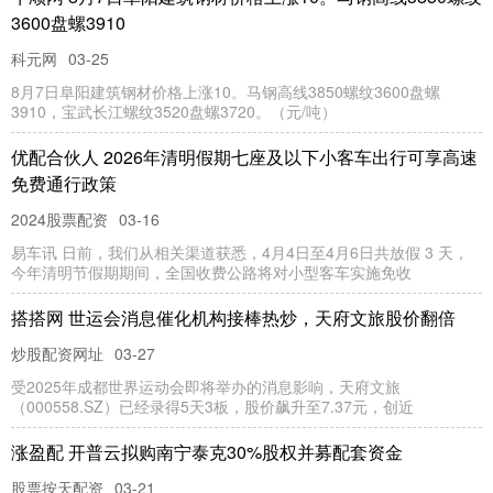
3600盘螺3910
科元网
03-25
8月7日阜阳建筑钢材价格上涨10。马钢高线3850螺纹3600盘螺
3910，宝武长江螺纹3520盘螺3720。（元/吨）
优配合伙人 2026年清明假期七座及以下小客车出行可享高速
免费通行政策
2024股票配资
03-16
易车讯 日前，我们从相关渠道获悉，4月4日至4月6日共放假 3 天，
今年清明节假期期间，全国收费公路将对小型客车实施免收
搭搭网 世运会消息催化机构接棒热炒，天府文旅股价翻倍
炒股配资网址
03-27
受2025年成都世界运动会即将举办的消息影响，天府文旅
（000558.SZ）已经录得5天3板，股价飙升至7.37元，创近
涨盈配 开普云拟购南宁泰克30%股权并募配套资金
股票按天配资
03-21